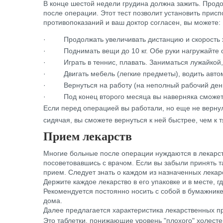
В конце шестой недели грудина должна зажить. Прод
после операции. Этот тест позволит установить прис
противопоказаний и ваш доктор согласен, вы можете:
·
Продолжать увеличивать дистанцию и скорость 
·
Поднимать вещи до 10 кг. Обе руки нагружайте 
·
Играть в теннис, плавать. Заниматься лужайкой,
·
Двигать мебель (легкие предметы), водить авт
·
Вернуться на работу (на неполный рабочий ден
·
Под конец второго месяца вы наверняка сможет
Если перед операцией вы работали, но еще не вернули
сидячая, вы сможете вернуться к ней быстрее, чем к
Прием лекарств
Многие больные после операции нуждаются в лекарст
посоветовавшись с врачом. Если вы забыли принять т
прием. Следует знать о каждом из назначенных лекар
Держите каждое лекарство в его упаковке и в месте, г
Рекомендуется постоянно носить с собой в бумажнике 
дома.
Далее предлагается характеристика лекарственных п
Это таблетки, понижающие уровень "плохого" холесте