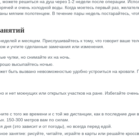
, можете решиться на душ через 1-2 недели после операции. Испо
орячей и очень холодной воды. Когда моетесь первый раз, желател
ны мягким полотенцем. В течение пары недель постарайтесь, чтоб
занятий
еделей и месяцем. Прислушивайтесь к тому, что говорит ваше тел
ачом и учтите сделанные замечания или изменения.
е чулки, но снимайте их на ночь.
орошо высыпайтесь ночью.
ожет быть вызвано невозможностью удобно устроиться на кровати.
 и нет мокнущих или открытых участков на ране. Избегайте очень
ните с того же времени и с той же дистанции, как в последние дни
ых. 150-300 метров вам по силам.
дня (это зависит и от погоды), но всегда перед едой.
ое занятие: рисуйте, читайте, играйте в карты или решайте кросс