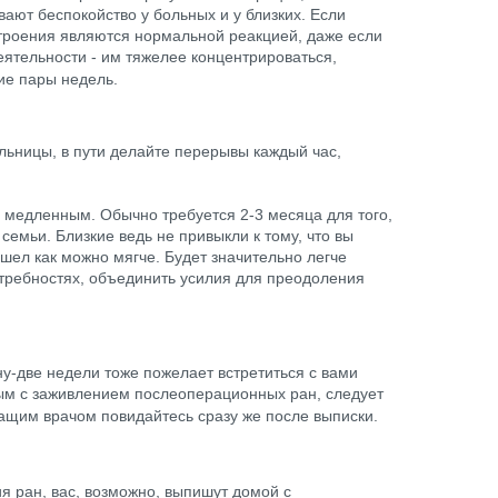
ают беспокойство у больных и у близких. Если
строения являются нормальной реакцией, даже если
ятельности - им тяжелее концентрироваться,
ие пары недель.
льницы, в пути делайте перерывы каждый час,
 медленным. Обычно требуется 2-3 месяца для того,
емьи. Близкие ведь не привыкли к тому, что вы
шел как можно мягче. Будет значительно легче
потребностях, объединить усилия для преодоления
у-две недели тоже пожелает встретиться с вами
ным с заживлением послеоперационных ран, следует
ащим врачом повидайтесь сразу же после выписки.
я ран, вас, возможно, выпишут домой с