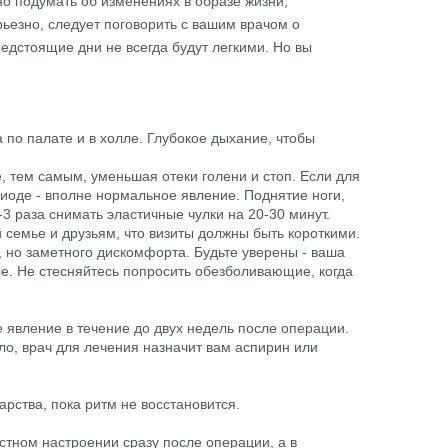
но подумать об изменениях в образе жизни,
ьезно, следует поговорить с вашим врачом о
едстоящие дни не всегда будут легкими. Но вы
 по палате и в холле. Глубокое дыхание, чтобы
, тем самым, уменьшая отеки голени и стоп. Если для
иоде - вполне нормальное явление. Поднятие ноги,
3 раза снимать эластичные чулки на 20-30 минут.
 семье и друзьям, что визиты должны быть короткими.
, но заметного дискомфорта. Будьте уверены - ваша
е. Не стесняйтесь попросить обезболивающие, когда
 явление в течение до двух недель после операции.
ло, врач для лечения назначит вам аспирин или
рства, пока ритм не восстановится.
тном настроении сразу после операции, а в