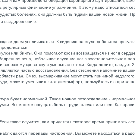
и. Если вам произведена операция коронарного шунтирования, важ
 регулярные физические упражнения. К этому надо относиться сер
осудистых болезнях, они должны быть гидами вашей новой жизни. Пр
 и выздоровлению.
аждым днем увеличиваться. К сидению на стуле добавится прогулка
 продолжаться.
улки или бинты. Они помогают крови возвращаться из ног в сердце
едренная вена, небольшое опухание ног в восстановительном пер
 венозному кровотоку и уменьшает отеки. Когда лежите, следует 2-
 являются частью восстановления. Без стеснения напомните вашей
бласти ран. Смех, высмаркивание могут стать причиной недолгого
уди, можете уменьшить этот дискомфорт; пользуйтесь ею при кашл
атура будет нормальной. Такое ночное потоотделение - нормальное
мки. Вы можете ощущать боль в груди, плечах или шее. Как прави
сли такое случится, вам придется некоторое время принимать лека
 наблюдаются перепады настроения. Вы можете находиться в радос