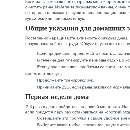
Если раны заживают, нет открытых мест и промокания
очистить раны. Избегайте пузырьковой ванны, очень г
вытирая, а промокая), осушите послеоперационные ра
купаетесь или принимаете душ.
Общие указания для домашних 
Постепенно наращивайте активность с каждым днем, н
почувствовали боль в груди. Обсудите указания с вр
·
Если предписано, продолжайте носить эластичны
·
В течение дня планируйте периоды отдыха и х
·
Если у вас появились проблемы со сном, это м
сможете отдохнуть.
·
Продолжайте тренировку рук.
·
Принимайте душ, если раны заживают нормально
Первая неделя дома
2-3 раза в день пройдитесь по ровной местности. Нач
·
если придется пару раз остановиться на короткий отд
·
Совершайте эти прогулки в самое удобное время 
·
Выберите какое-нибудь спокойное, неутомительн