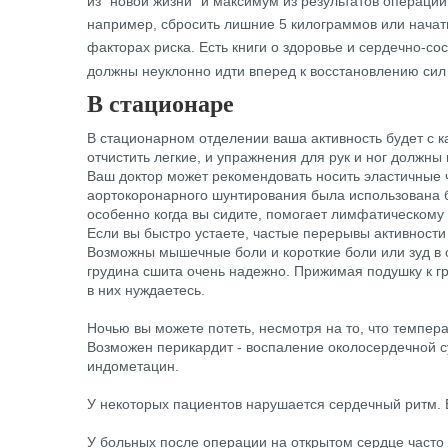
из "новой жизни" и максимум из результатов операци
например, сбросить лишние 5 килограммов или начать
факторах риска. Есть книги о здоровье и сердечно-с
должны неуклонно идти вперед к восстановлению сил
В стационаре
В стационарном отделении ваша активность будет с к
отчистить легкие, и упражнения для рук и ног должны
Ваш доктор может рекомендовать носить эластичные ч
аортокоронарного шунтирования была использована б
особенно когда вы сидите, помогает лимфатическому и
Если вы быстро устаете, частые перерывы активности
Возможны мышечные боли и короткие боли или зуд в о
грудина сшита очень надежно. Прижимая подушку к гр
в них нуждаетесь.
Ночью вы можете потеть, несмотря на то, что темпер
Возможен перикардит - воспаление околосердечной су
индометацин.
У некоторых пациентов нарушается сердечный ритм. Е
У больных после операции на открытом сердце часто