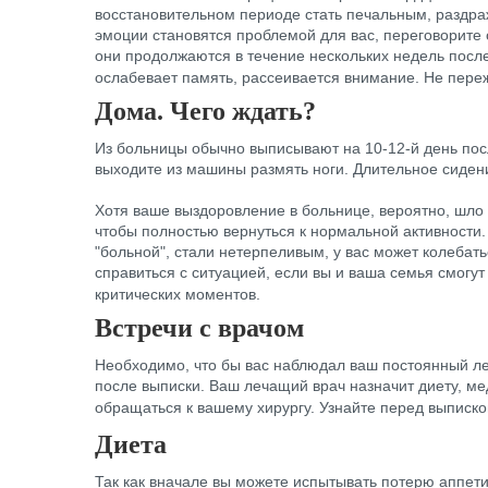
восстановительном периоде стать печальным, раздра
эмоции становятся проблемой для вас, переговорите 
они продолжаются в течение нескольких недель посл
ослабевает память, рассеивается внимание. Не переж
Дома. Чего ждать?
Из больницы обычно выписывают на 10-12-й день посл
выходите из машины размять ноги. Длительное сиде
Хотя ваше выздоровление в больнице, вероятно, шло
чтобы полностью вернуться к нормальной активности.
"больной", стали нетерпеливым, у вас может колебат
справиться с ситуацией, если вы и ваша семья смогу
критических моментов.
Встречи с врачом
Необходимо, что бы вас наблюдал ваш постоянный леч
после выписки. Ваш лечащий врач назначит диету, м
обращаться к вашему хирургу. Узнайте перед выписк
Диета
Так как вначале вы можете испытывать потерю аппети