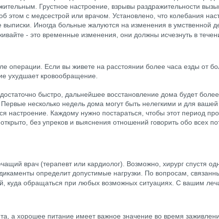
жительным. Грустное настроение, взрывы раздражительности вызыв
об этом с медсестрой или врачом. Установлено, что колебания на
е выписки. Иногда больные жалуются на изменения в умственной де
ивайте - это временные изменения, они должны исчезнуть в течен
е операции. Если вы живете на расстоянии более часа езды от бо
ние ухудшает кровообращение.
 достаточно быстро, дальнейшее восстановление дома будет более
 Первые несколько недель дома могут быть нелегкими и для вашей с
ься настроение. Каждому нужно постараться, чтобы этот период про
т открыто, без упреков и выяснения отношений говорить обо всех 
ащий врач (терапевт или кардиолог). Возможно, хирург спустя одн
едикаменты определит допустимые нагрузки. По вопросам, связан
ой, куда обращаться при любых возможных ситуациях. С вашим леч
та, а хорошее питание имеет важное значение во время заживлени