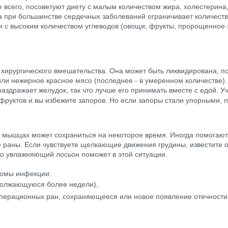
е всего, посоветуют диету с малым количеством жира, холестерин
та при большинстве сердечных заболеваний ограничивает количест
с высоким количеством углеводов (овощи, фрукты, пророщенное з
хирургического вмешательства. Она может быть ликвидирована, по
или нежирное красное мясо (последнее - в умеренном количестве)
аздражает желудок, так что лучше его принимать вместе с едой. Учт
фруктов и вы избежите запоров. Но если запоры стали упорными, 
и мышцах может сохраниться на некоторое время. Иногда помогаю
раны. Если чувствуете щелкающие движения грудины, известите о
то увлажняющий лосьон поможет в этой ситуации.
томы инфекции:
должающуюся более недели),
перационных ран, сохраняющееся или новое появление отечности,