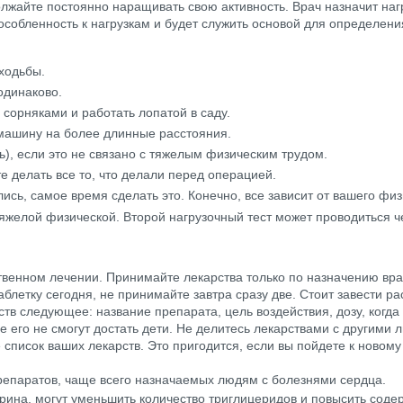
олжайте постоянно наращивать свою активность. Врач назначит на
пособленность к нагрузкам и будет служить основой для определени
ходьбы.
одинаково.
 сорняками и работать лопатой в саду.
омашину на более длинные расстояния.
ь), если это не связано с тяжелым физическим трудом.
е делать все то, что делали перед операцией.
сь, самое время сделать это. Конечно, все зависит от вашего физ
 тяжелой физической. Второй нагрузочный тест может проводиться 
венном лечении. Принимайте лекарства только по назначению врач
аблетку сегодня, не принимайте завтра сразу две. Стоит завести р
ств следующее: название препарата, цель воздействия, дозу, когд
де его не смогут достать дети. Не делитесь лекарствами с другими 
список ваших лекарств. Это пригодится, если вы пойдете к новому
репаратов, чаще всего назначаемых людям с болезнями сердца.
рина, могут уменьшить количество триглицеридов и повысить соде