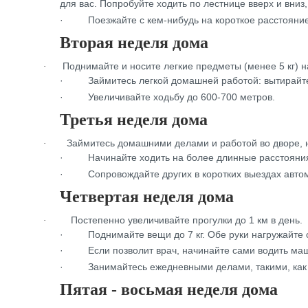
для вас. Попробуйте ходить по лестнице вверх и вниз
·
Поезжайте с кем-нибудь на короткое расстояни
Вторая неделя дома
Поднимайте и носите легкие предметы (менее 5 кг) н
·
·
Займитесь легкой домашней работой: вытирайте
·
Увеличивайте ходьбу до 600-700 метров.
Третья неделя дома
Займитесь домашними делами и работой вo дворе, н
·
·
Начинайте ходить на более длинные расстояния
·
Сопровождайте других в коротких выездах авто
Четвертая неделя дома
Постепенно увеличивайте прогулки до 1 км в день.
·
·
Поднимайте вещи до 7 кг. Обе руки нагружайте 
·
Если позволит врач, начинайте сами водить ма
·
Занимайтесь ежедневными делами, такими, как
Пятая - восьмая неделя дома