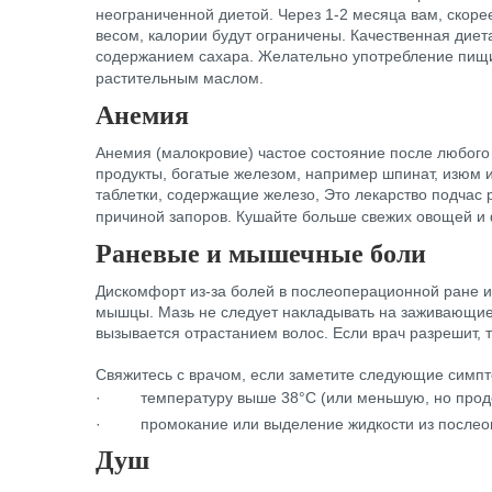
неограниченной диетой. Через 1-2 месяца вам, скоре
весом, калории будут ограничены. Качественная дие
содержанием сахара. Желательно употребление пищи 
растительным маслом.
Анемия
Анемия (малокровие) частое состояние после любого 
продукты, богатые железом, например шпинат, изюм 
таблетки, содержащие железо, Это лекарство подчас р
причиной запоров. Кушайте больше свежих овощей и 
Раневые и мышечные боли
Дискомфорт из-за болей в послеоперационной ране 
мышцы. Мазь не следует накладывать на заживающие 
вызывается отрастанием волос. Если врач разрешит, 
Свяжитесь с врачом, если заметите следующие симп
·
температуру выше 38°С (или меньшую, но про
·
промокание или выделение жидкости из послео
Душ