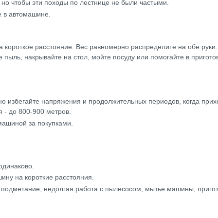
, но чтобы эти походы по лестнице не были частыми.
е в автомашине.
а короткое расстояние. Вес равномерно распределите на обе руки.
 пыль, накрывайте на стол, мойте посуду или помогайте в пригото
о избегайте напряжения и продолжительных периодов, когда прихо
 - до 800-900 метров.
машиной за покупками.
одинаково.
шину на короткие расстояния.
 подметание, недолгая работа с пылесосом, мытье машины, приго